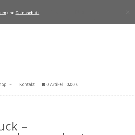
OK
Nein
sum
und
Datenschutz
.
hop
Kontakt
0 Artikel
0,00 €
uck –