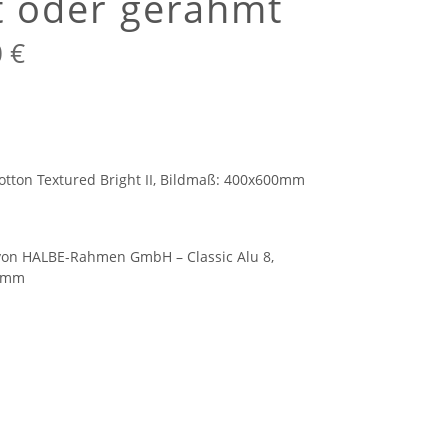
 oder gerahmt
Preisspanne:
0
€
100,00 €
bis
220,00 €
otton Textured Bright II, Bildmaß: 400x600mm
von HALBE-Rahmen GmbH – Classic Alu 8,
00mm