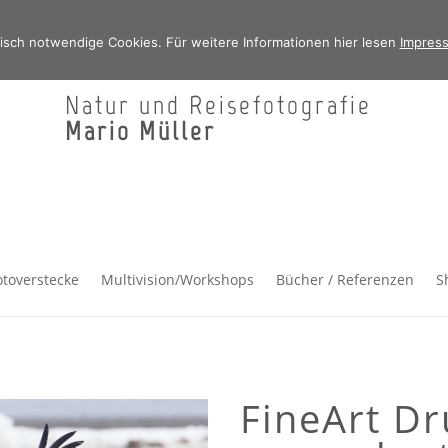
isch notwendige Cookies. Für weitere Informationen hier lesen
Impres
Natur und Reisefotografie
Mario Müller
otoverstecke
Multivision/Workshops
Bücher / Referenzen
S
FineArt Dr