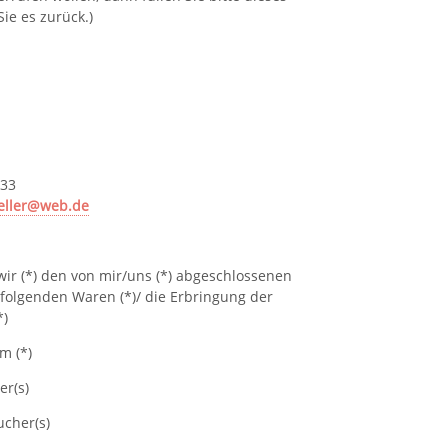
ie es zurück.)
833
eller@web.de
/wir (*) den von mir/uns (*) abgeschlossenen
 folgenden Waren (*)/ die Erbringung der
*)
m (*)
er(s)
ucher(s)