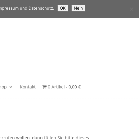
mpressum
und
Datenschutz
.
OK
Nein
hop
Kontakt
0 Artikel
0,00 €
rrufen wollen, dann füllen Sie bitte dieses