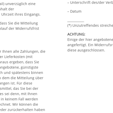
– Unterschrift des/der Verb
il) unverzüglich eine
halt der
– Datum
Uhrzeit ihres Eingangs.
___________
dass Sie die Mitteilung
(*) Unzutreffendes streich
lauf der Widerrufsfrist
ACHTUNG:
Einige der hier angebotene
angefertigt. Ein Widerrufs
diese ausgeschlossen.
 Ihnen alle Zahlungen, die
er Lieferkosten (mit
araus ergeben, dass Sie
 angebotene, günstigste
ich und spätestens binnen
n dem die Mitteilung über
ngen ist. Für diese
ittel, das Sie bei der
es sei denn, mit Ihnen
 in keinem Fall werden
echnet. Wir können die
ieder zurückerhalten haben