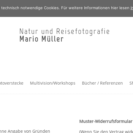
 technisch notwendige Cookies. Für weitere Informationen hier lesen
I
Natur und Reisefotografie
Mario Müller
otoverstecke
Multivision/Workshops
Bücher / Referenzen
S
Muster-Widerrufsformular
 ohne Angabe von Gründen
(Wenn Sie den Vertrag wide