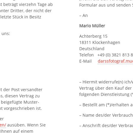
st beträgt vierzehn Tage ab
Formular aus und senden S
ter Dritter, der nicht der
– An
letzte Stück in Besitz
Mario Müller
 uns:
Achterberg 15
18311 Klockenhagen
Deutschland
Telefon +49 (0) 3821 813 
E-Mail
darssfotograf.mu
– Hiermit widerrufe(n) ich
Vertrag über den Kauf der
it der Post versandter
folgenden Dienstleistung (
ss, diesen Vertrag zu
 beigefügte Muster-
– Bestellt am (*)/erhalten a
t vorgeschrieben ist.
– Name des/der Verbrauch
er
en/
ausüben. Wenn Sie
– Anschrift des/der Verbra
r Ihnen auf einem