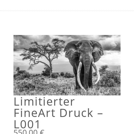
Limitierter
FineArt Druck –
L001
550,00
€