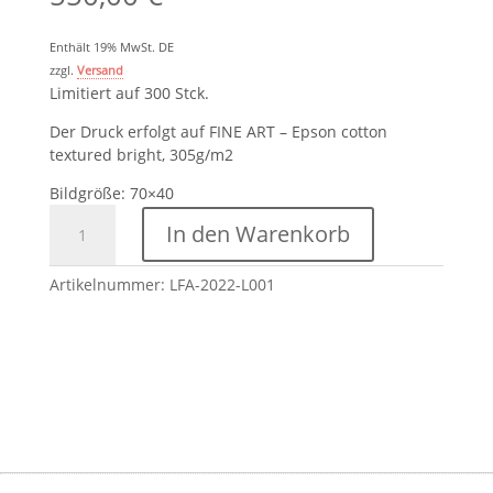
Enthält 19% MwSt. DE
zzgl.
Versand
Limitiert auf 300 Stck.
Der Druck erfolgt auf FINE ART – Epson cotton
textured bright, 305g/m2
Bildgröße: 70×40
Limitierter
In den Warenkorb
FineArt
Druck
-
Artikelnummer:
LFA-2022-L001
L001
Menge