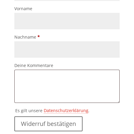
Vorname
erforderlich
Nachname
*
Page URI *erforderlich
Deine Kommentare
Es gilt unsere
Datenschutzerklärung
.
Widerruf bestätigen