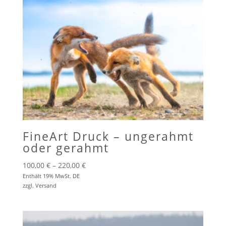
FineArt Druck – ungerahmt
oder gerahmt
Preisspanne:
100,00
€
–
220,00
€
100,00 €
Enthält 19% MwSt. DE
zzgl.
Versand
bis
220,00 €