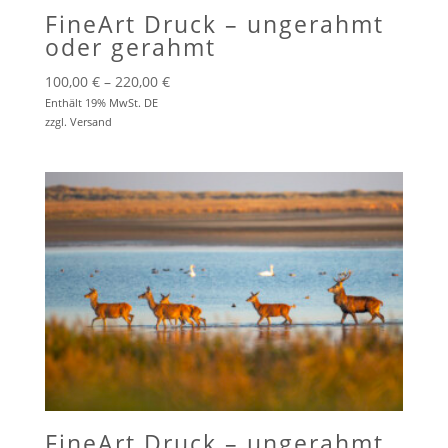
FineArt Druck – ungerahmt
oder gerahmt
Preisspanne:
100,00
€
–
220,00
€
100,00 €
Enthält 19% MwSt. DE
zzgl.
Versand
bis
220,00 €
FineArt Druck – ungerahmt