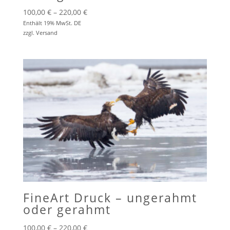
Preisspanne:
100,00
€
–
220,00
€
100,00 €
Enthält 19% MwSt. DE
zzgl.
Versand
bis
220,00 €
FineArt Druck – ungerahmt
oder gerahmt
Preisspanne:
100,00
€
–
220,00
€