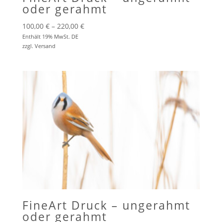
oder gerahmt
Preisspanne:
100,00
€
–
220,00
€
100,00 €
Enthält 19% MwSt. DE
zzgl.
Versand
bis
220,00 €
FineArt Druck – ungerahmt
oder gerahmt