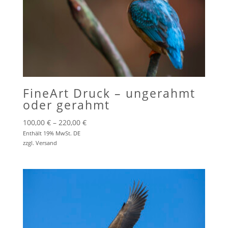
FineArt Druck – ungerahmt
oder gerahmt
Preisspanne:
100,00
€
–
220,00
€
100,00 €
Enthält 19% MwSt. DE
zzgl.
Versand
bis
220,00 €