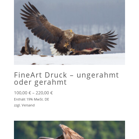
FineArt Druck – ungerahmt
oder gerahmt
Preisspanne:
100,00
€
–
220,00
€
100,00 €
Enthält 19% MwSt. DE
zzgl.
Versand
bis
220,00 €