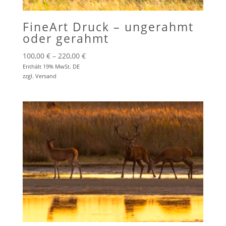
FineArt Druck – ungerahmt
oder gerahmt
Preisspanne:
100,00
€
–
220,00
€
100,00 €
Enthält 19% MwSt. DE
zzgl.
Versand
bis
220,00 €