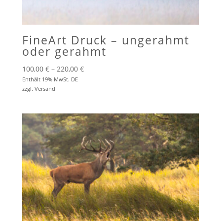
FineArt Druck – ungerahmt
oder gerahmt
Preisspanne:
100,00
€
–
220,00
€
100,00 €
Enthält 19% MwSt. DE
zzgl.
Versand
bis
220,00 €