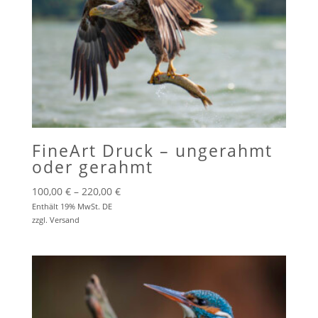
FineArt Druck – ungerahmt
oder gerahmt
Preisspanne:
100,00
€
–
220,00
€
100,00 €
Enthält 19% MwSt. DE
zzgl.
Versand
bis
220,00 €