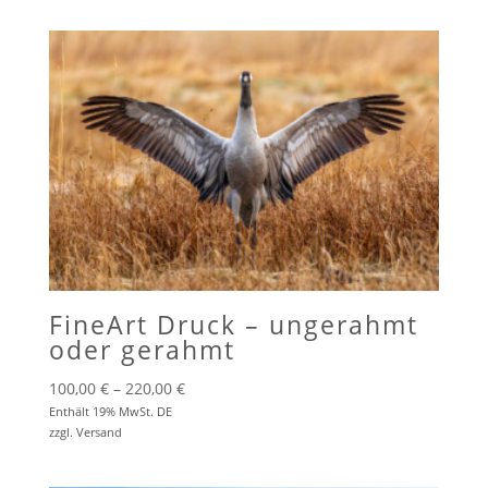
220,00 €
FineArt Druck – ungerahmt
oder gerahmt
Preisspanne:
100,00
€
–
220,00
€
100,00 €
Enthält 19% MwSt. DE
zzgl.
Versand
bis
220,00 €