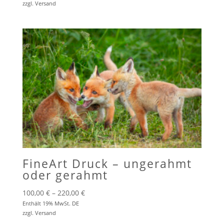
zzgl.
Versand
bis
220,00 €
FineArt Druck – ungerahmt
oder gerahmt
Preisspanne:
100,00
€
–
220,00
€
100,00 €
Enthält 19% MwSt. DE
zzgl.
Versand
bis